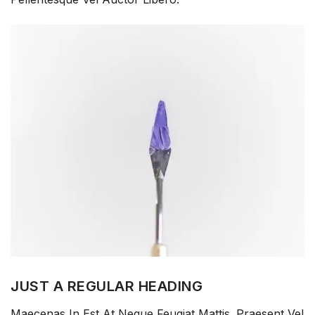
JUST A REGULAR HEADING
Maecenas In Est At Neque Feugiat Mattis. Praesent Vel