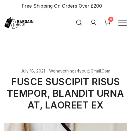
Skip
Free Shipping On Orders Over £200
To
Content
0
BARGAIN BOOT
July 18, 2021
Wehavethings4you@gmail.com
FUSCE SUSCIPIT RISUS
TEMPOR, BLANDIT URNA
AT, LAOREET EX